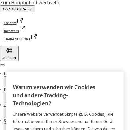
Zum Hauptinhalt wechseln
ASSA ABLOY Group
Careers
Investors
TRAKA SUPPORT
Standort
Menu
Lösungen
Warum verwenden wir Cookies
Produkte
und andere Tracking-
Technologien?
Über uns
Unsere Website verwendet Skripte (z. B. Cookies), die
Service
Informationen in Ihrem Browser und auf Ihrem Gerät
lesen, speichern und schreiben können. Die von diesen