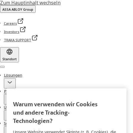
Zum Hauptinhalt wechseln
ASSA ABLOY Group
Careers
Investors
TRAKA SUPPORT
Standort
Menu
Lösungen
Produkte
Warum verwenden wir Cookies
Über uns
und andere Tracking-
Technologien?
Service
Unsere Website verwendet Skripte (z. B. Cookies), die