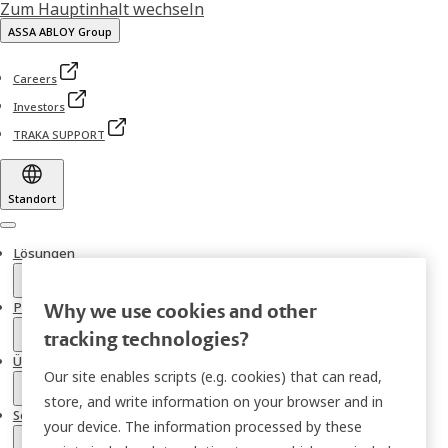
Zum Hauptinhalt wechseln
ASSA ABLOY Group
Careers
Investors
TRAKA SUPPORT
Standort
Menu
Lösungen
Produkte
Why we use cookies and other
tracking technologies?
Über uns
Our site enables scripts (e.g. cookies) that can read,
store, and write information on your browser and in
Service
your device. The information processed by these