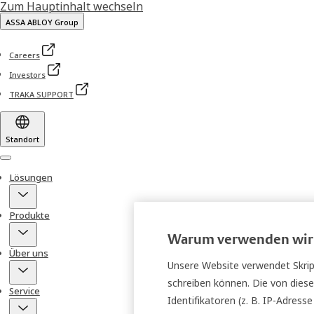
Zum Hauptinhalt wechseln
ASSA ABLOY Group
Careers
Investors
TRAKA SUPPORT
Standort
Menu
Lösungen
Produkte
Warum verwenden wir 
Über uns
Unsere Website verwendet Skript
schreiben können. Die von diese
Service
Identifikatoren (z. B. IP-Adres