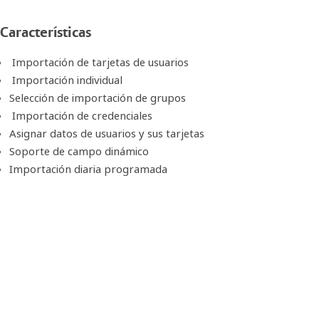
Características
Importación de tarjetas de usuarios
Importación individual
Selección de importación de grupos
Importación de credenciales
Asignar datos de usuarios y sus tarjetas
Soporte de campo dinámico
Importación diaria programada
Importación en tiempo real
Integración con control de acceso en tiempo real
Integración de los eventos Traka
Ventajas
Una integración sencilla que permite la administración del si
Reducción significativa en gastos generales de administración
Actualizaciones en tiempo real a nivel individual y por grupos 