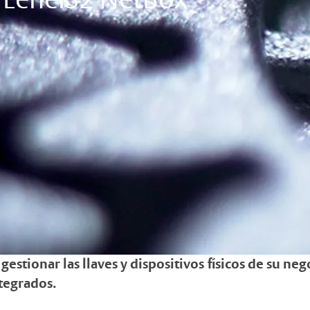
n LenelS2 NetBox
stionar las llaves y dispositivos físicos de su neg
ntegrados
.