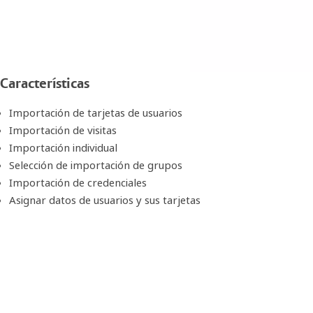
Características
Importación de tarjetas de usuarios
Importación de visitas
Importación individual
Selección de importación de grupos
Importación de credenciales
Asignar datos de usuarios y sus tarjetas
Soporte de campo dinámico
Importación diaria programada
Importación en tiempo real
Integración con control de acceso en tiempo real
Ventajas