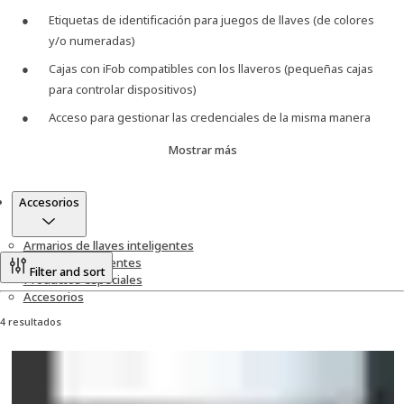
Etiquetas de identificación para juegos de llaves (de colores
y/o numeradas)
Cajas con iFob compatibles con los llaveros (pequeñas cajas
para controlar dispositivos)
Acceso para gestionar las credenciales de la misma manera
que las llaves físicas
Mostrar más
Tokens de proximidad para organizaciones sin credenciales
Productos
Accesorios
Armarios de llaves inteligentes
Taquillas inteligentes
Filter and sort
Productos especiales
Accesorios
4 resultados