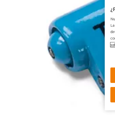
¿
Nu
La
di
co
so