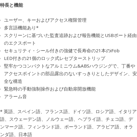
特長と機能
ユーザー、キーおよびアクセス権限管理
多言語機能あり*
スクリーンに基づいた監査追跡および報告機能とUSBポート経由
のエクスポート
セキュリティ・シール付きの強健で長寿命の21本のiFob
LED付きの21個のロック式レセプターストリップ
堅牢かつコンパクトなアルミニウム&ABSハウジングで、丁番や
アクセスポイントの部品露出のないすっきりとしたデザイン、安
全な構造
緊急時の手動強制操作および自動扉開放機能
アラーム音
* 英語、スペイン語、フランス語、ドイツ語、ロシア語、イタリア
語、スウェーデン語、ノルウェー語、ヘブライ語、チェコ語、デ
ンマーク語、フィンランド語、ポーランド語、アラビア語、オラ
ンダ語、日本語