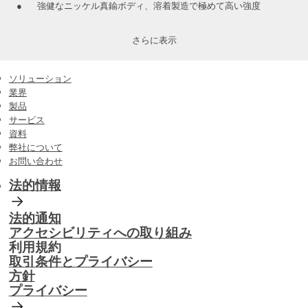
強健なニッケル真鍮ボディ、溶着製造で極めて高い強度
小型設計 - 41.2mm L x 9.5mm W （1 5/8" L x 3/8" W）
さらに表示
保護等級IP67(防水、防塵)
動作環境温度ー40°C ～ 85°C
ソリューション
メンテナンスあるいはお手入れが不要
業界
製品
すべてのiFobが保証された一意の48ビット電子IDを持ち、2つ
サービス
として同じものはありません。
資料
弊社について
iFobにデータプロファイルまたはイベントを保存する読み出
お問い合わせ
し、書き込み能力
法的情報
レセプターストリップでロックできるタイプは鍵束の固定が可
能
法的通知
アクセシビリティへの取り組み
利用規約
取引条件とプライバシー
方針
プライバシー