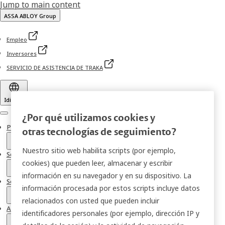
Jump to main content
ASSA ABLOY Group
Empleo
Inversores
SERVICIO DE ASISTENCIA DE TRAKA
Idioma
¿Por qué utilizamos cookies y
Menu
Productos
otras tecnologías de seguimiento?
Nuestro sitio web habilita scripts (por ejemplo,
Soluciones
cookies) que pueden leer, almacenar y escribir
información en su navegador y en su dispositivo. La
Servicios
información procesada por estos scripts incluye datos
relacionados con usted que pueden incluir
Acerca de
identificadores personales (por ejemplo, dirección IP y