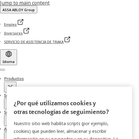
Jump to main content
ASSA ABLOY Group
Empleo
Inversores
SERVICIO DE ASISTENCIA DE TRAKA
Idioma
Menu
Productos
Soluciones
¿Por qué utilizamos cookies y
otras tecnologías de seguimiento?
Servicios
Nuestro sitio web habilita scripts (por ejemplo,
Acerca de
cookies) que pueden leer, almacenar y escribir
información en su navegador y en su dispositivo. La