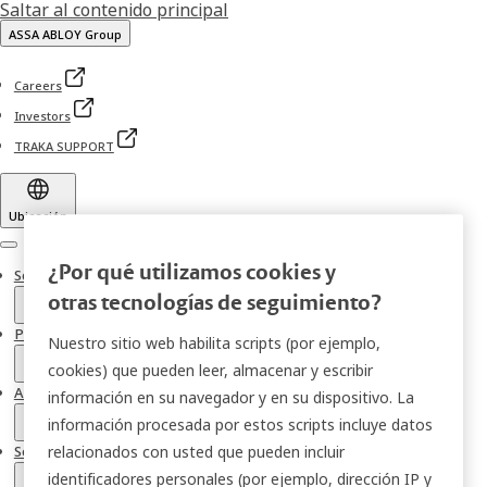
Saltar al contenido principal
ASSA ABLOY Group
Careers
Investors
TRAKA SUPPORT
Ubicación
Menu
¿Por qué utilizamos cookies y
Soluciones Traka
otras tecnologías de seguimiento?
Productos Traka
Nuestro sitio web habilita scripts (por ejemplo,
cookies) que pueden leer, almacenar y escribir
Acerca de Traka
información en su navegador y en su dispositivo. La
información procesada por estos scripts incluye datos
Servicios de Soporte y Soluciones
relacionados con usted que pueden incluir
identificadores personales (por ejemplo, dirección IP y