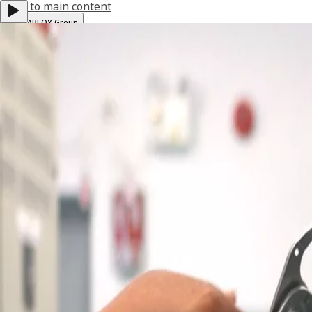
Jump to main content
ASSA ABLOY Group
Carreira
Investidores
SUPORTE TRAKA
"Idioma"
Menu
Produtos
Soluções
Serviços
Sobre