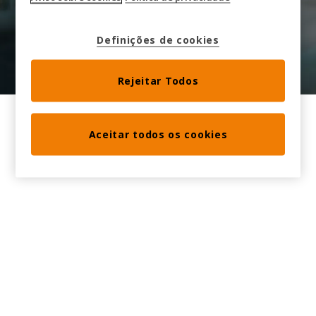
Gerencie melhor as chaves físicas, veículos e
dispositivos compartilhados que impulsionam
Definições de cookies
suas operações
Rejeitar Todos
Aceitar todos os cookies