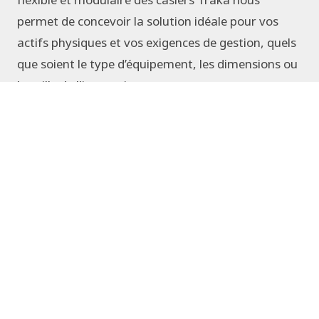
permet de concevoir la solution idéale pour vos
actifs physiques et vos exigences de gestion, quels
que soient le type d’équipement, les dimensions ou
la taille de l'inventaire.
Que vous ayez un petit inventaire d’équipements
sensibles ou des milliers de dispositifs partagés au
sein de votre organisme, nous travaillerons avec
votre entreprise pour garantir que chaque article
est protégé, suivi et audité, avec un accès rapide et
automatisé pour ceux qui en ont besoin. Discutons
ensemble de la solution de casier qui permettra à
votre entreprise d'améliorer la sécurité, le contrôle
et la visibilité de vos actifs critiques.
Discutons de votre solution