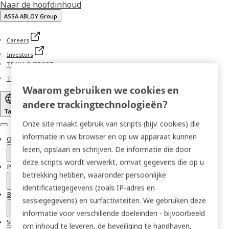
Naar de hoofdinhoud
ASSA ABLOY Group
Careers
Investors
TRAKA SUPPORT
TRAKA NL WEBSHOP
Waarom gebruiken we cookies en
andere trackingtechnologieën?
Taal
Onze site maakt gebruik van scripts (bijv. cookies) die
Menu
informatie in uw browser en op uw apparaat kunnen
Oplossingen
lezen, opslaan en schrijven. De informatie die door
deze scripts wordt verwerkt, omvat gegevens die op u
Producten
betrekking hebben, waaronder persoonlijke
identificatiegegevens (zoals IP-adres en
Brancheoplossingen
sessiegegevens) en surfactiviteiten. We gebruiken deze
informatie voor verschillende doeleinden - bijvoorbeeld
Service
om inhoud te leveren, de beveiliging te handhaven,