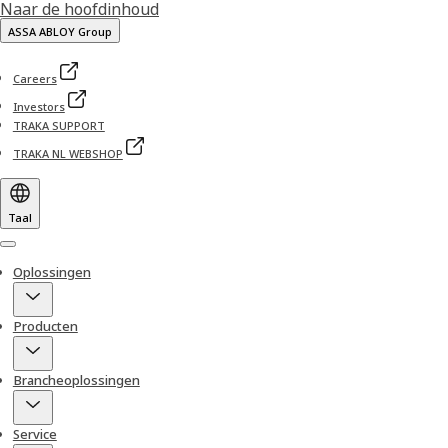
Naar de hoofdinhoud
ASSA ABLOY Group
Careers
Investors
TRAKA SUPPORT
TRAKA NL WEBSHOP
Taal
Menu
Oplossingen
Producten
Brancheoplossingen
Service