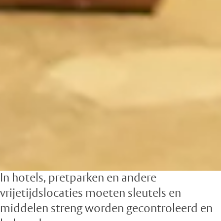
In hotels, pretparken en andere
vrijetijdslocaties moeten sleutels en
middelen streng worden gecontroleerd en