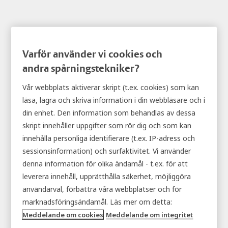
Varför använder vi cookies och
andra spårningstekniker?
Cookiepolicy
Vår webbplats aktiverar skript (t.ex. cookies) som kan
En cookie är en liten datafil (textfil) som en
läsa, lagra och skriva information i din webbläsare och i
webbplats – när den besöks av en användare – ber
din enhet. Den information som behandlas av dessa
skript innehåller uppgifter som rör dig och som kan
din webbläsare att lagra på din enhet för att
innehålla personliga identifierare (t.ex. IP-adress och
komma ihåg information om dig, till exempel din
sessionsinformation) och surfaktivitet. Vi använder
språkinställning eller dina inloggningsuppgifter.
denna information för olika ändamål - t.ex. för att
Dessa cookies ställs in av oss och kallas
leverera innehåll, upprätthålla säkerhet, möjliggöra
förstapartscookies. Vi använder även
användarval, förbättra våra webbplatser och för
marknadsföringsändamål. Läs mer om detta:
tredjepartscookies – som är cookies från en annan
Meddelande om cookies
Meddelande om integritet
domän än domänen för den webbplats du besöker