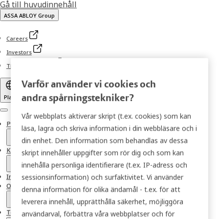
Gå till huvudinnehåll
ASSA ABLOY Group
Careers
Investors
TRAKA SUPPORT
Varför använder vi cookies och
andra spårningstekniker?
Plats
Menu
Vår webbplats aktiverar skript (t.ex. cookies) som kan
Produkter
läsa, lagra och skriva information i din webbläsare och i
din enhet. Den information som behandlas av dessa
Kundlösningar
skript innehåller uppgifter som rör dig och som kan
innehålla personliga identifierare (t.ex. IP-adress och
Integrationer
sessionsinformation) och surfaktivitet. Vi använder
Om Traka Nordic
denna information för olika ändamål - t.ex. för att
leverera innehåll, upprätthålla säkerhet, möjliggöra
Teknisk Support
användarval, förbättra våra webbplatser och för