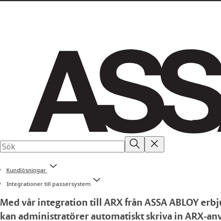
Kundlösningar
Integrationer till passersystem
Med vår integration till ARX från ASSA ABLOY erbju
kan administratörer automatiskt skriva in ARX-anvä