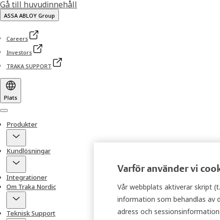
Gå till huvudinnehåll
ASSA ABLOY Group
Careers
Investors
TRAKA SUPPORT
Plats
Menu
Produkter
Kundlösningar
Varför använder vi coo
Integrationer
Om Traka Nordic
Vår webbplats aktiverar skript (
information som behandlas av des
adress och sessionsinformation) 
Teknisk Support