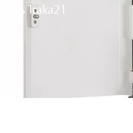
hos Traka21
Filmerna nedan visar Trakas
allmänna funktioner21